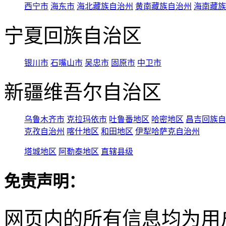
西宁市
海东市
海北藏族自治州
黄南藏族自治州
海南藏族
宁夏回族自治区
银川市
石嘴山市
吴忠市
固原市
中卫市
新疆维吾尔自治区
乌鲁木齐市
克拉玛依市
吐鲁番地区
哈密地区
昌吉回族自
克孜自治州
喀什地区
和田地区
伊犁哈萨克自治州
塔城地区
阿勒泰地区
直辖县级
免责声明：
网页内的所有信息均为用