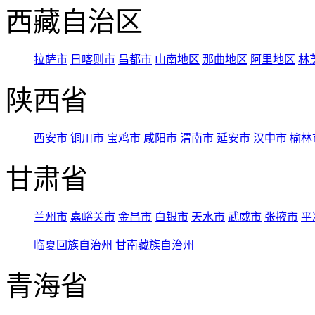
西藏自治区
拉萨市
日喀则市
昌都市
山南地区
那曲地区
阿里地区
林
陕西省
西安市
铜川市
宝鸡市
咸阳市
渭南市
延安市
汉中市
榆林
甘肃省
兰州市
嘉峪关市
金昌市
白银市
天水市
武威市
张掖市
平
临夏回族自治州
甘南藏族自治州
青海省