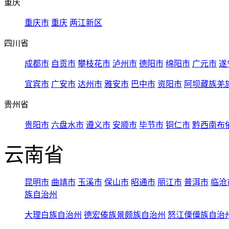
重庆
重庆市
重庆
两江新区
四川省
成都市
自贡市
攀枝花市
泸州市
德阳市
绵阳市
广元市
遂
宜宾市
广安市
达州市
雅安市
巴中市
资阳市
阿坝藏族羌
贵州省
贵阳市
六盘水市
遵义市
安顺市
毕节市
铜仁市
黔西南布
云南省
昆明市
曲靖市
玉溪市
保山市
昭通市
丽江市
普洱市
临沧
族自治州
大理白族自治州
德宏傣族景颇族自治州
怒江傈僳族自治