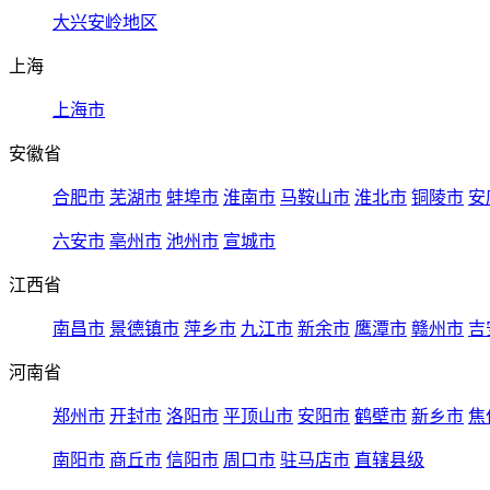
大兴安岭地区
上海
上海市
安徽省
合肥市
芜湖市
蚌埠市
淮南市
马鞍山市
淮北市
铜陵市
安
六安市
亳州市
池州市
宣城市
江西省
南昌市
景德镇市
萍乡市
九江市
新余市
鹰潭市
赣州市
吉
河南省
郑州市
开封市
洛阳市
平顶山市
安阳市
鹤壁市
新乡市
焦
南阳市
商丘市
信阳市
周口市
驻马店市
直辖县级