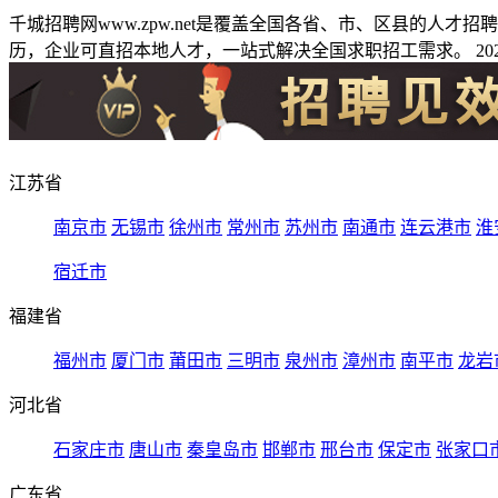
千城招聘网www.zpw.net是覆盖全国各省、市、区县的人
历，企业可直招本地人才，一站式解决全国求职招工需求。 2026
江苏省
南京市
无锡市
徐州市
常州市
苏州市
南通市
连云港市
淮
宿迁市
福建省
福州市
厦门市
莆田市
三明市
泉州市
漳州市
南平市
龙岩
河北省
石家庄市
唐山市
秦皇岛市
邯郸市
邢台市
保定市
张家口
广东省