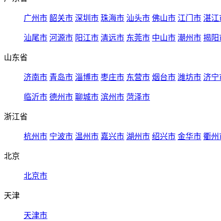
广州市
韶关市
深圳市
珠海市
汕头市
佛山市
江门市
湛江
汕尾市
河源市
阳江市
清远市
东莞市
中山市
潮州市
揭阳
山东省
济南市
青岛市
淄博市
枣庄市
东营市
烟台市
潍坊市
济宁
临沂市
德州市
聊城市
滨州市
菏泽市
浙江省
杭州市
宁波市
温州市
嘉兴市
湖州市
绍兴市
金华市
衢州
北京
北京市
天津
天津市