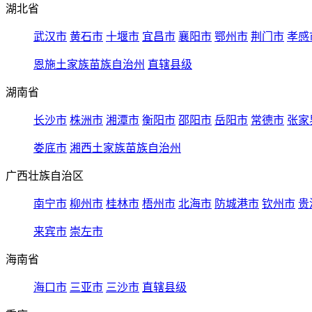
湖北省
武汉市
黄石市
十堰市
宜昌市
襄阳市
鄂州市
荆门市
孝感
恩施土家族苗族自治州
直辖县级
湖南省
长沙市
株洲市
湘潭市
衡阳市
邵阳市
岳阳市
常德市
张家
娄底市
湘西土家族苗族自治州
广西壮族自治区
南宁市
柳州市
桂林市
梧州市
北海市
防城港市
钦州市
贵
来宾市
崇左市
海南省
海口市
三亚市
三沙市
直辖县级