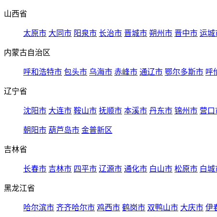
山西省
太原市
大同市
阳泉市
长治市
晋城市
朔州市
晋中市
运城
内蒙古自治区
呼和浩特市
包头市
乌海市
赤峰市
通辽市
鄂尔多斯市
呼
辽宁省
沈阳市
大连市
鞍山市
抚顺市
本溪市
丹东市
锦州市
营口
朝阳市
葫芦岛市
金普新区
吉林省
长春市
吉林市
四平市
辽源市
通化市
白山市
松原市
白城
黑龙江省
哈尔滨市
齐齐哈尔市
鸡西市
鹤岗市
双鸭山市
大庆市
伊