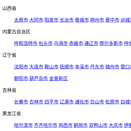
山西省
太原市
大同市
阳泉市
长治市
晋城市
朔州市
晋中市
运城
内蒙古自治区
呼和浩特市
包头市
乌海市
赤峰市
通辽市
鄂尔多斯市
呼
辽宁省
沈阳市
大连市
鞍山市
抚顺市
本溪市
丹东市
锦州市
营口
朝阳市
葫芦岛市
金普新区
吉林省
长春市
吉林市
四平市
辽源市
通化市
白山市
松原市
白城
黑龙江省
哈尔滨市
齐齐哈尔市
鸡西市
鹤岗市
双鸭山市
大庆市
伊