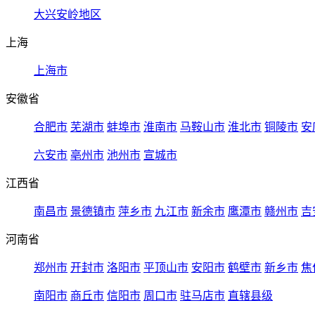
大兴安岭地区
上海
上海市
安徽省
合肥市
芜湖市
蚌埠市
淮南市
马鞍山市
淮北市
铜陵市
安
六安市
亳州市
池州市
宣城市
江西省
南昌市
景德镇市
萍乡市
九江市
新余市
鹰潭市
赣州市
吉
河南省
郑州市
开封市
洛阳市
平顶山市
安阳市
鹤壁市
新乡市
焦
南阳市
商丘市
信阳市
周口市
驻马店市
直辖县级