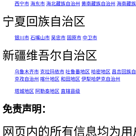
西宁市
海东市
海北藏族自治州
黄南藏族自治州
海南藏族
宁夏回族自治区
银川市
石嘴山市
吴忠市
固原市
中卫市
新疆维吾尔自治区
乌鲁木齐市
克拉玛依市
吐鲁番地区
哈密地区
昌吉回族自
克孜自治州
喀什地区
和田地区
伊犁哈萨克自治州
塔城地区
阿勒泰地区
直辖县级
免责声明：
网页内的所有信息均为用