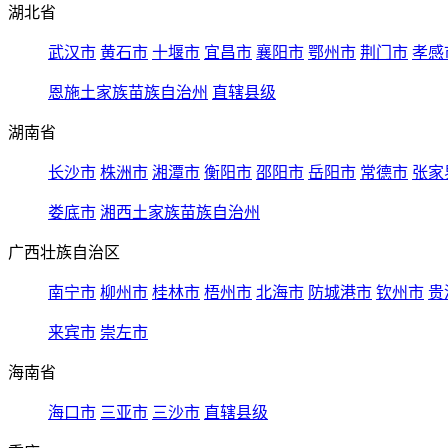
湖北省
武汉市
黄石市
十堰市
宜昌市
襄阳市
鄂州市
荆门市
孝感
恩施土家族苗族自治州
直辖县级
湖南省
长沙市
株洲市
湘潭市
衡阳市
邵阳市
岳阳市
常德市
张家
娄底市
湘西土家族苗族自治州
广西壮族自治区
南宁市
柳州市
桂林市
梧州市
北海市
防城港市
钦州市
贵
来宾市
崇左市
海南省
海口市
三亚市
三沙市
直辖县级