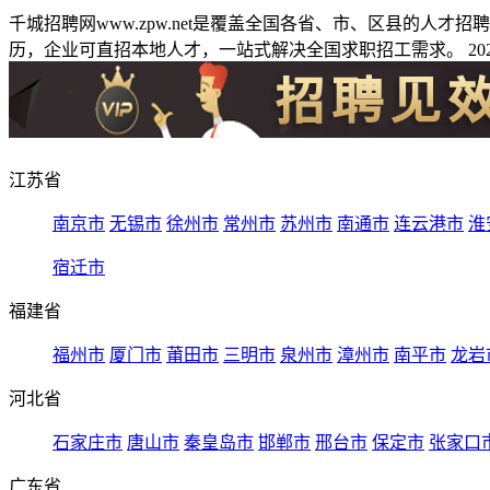
千城招聘网www.zpw.net是覆盖全国各省、市、区县的人
历，企业可直招本地人才，一站式解决全国求职招工需求。 2026
江苏省
南京市
无锡市
徐州市
常州市
苏州市
南通市
连云港市
淮
宿迁市
福建省
福州市
厦门市
莆田市
三明市
泉州市
漳州市
南平市
龙岩
河北省
石家庄市
唐山市
秦皇岛市
邯郸市
邢台市
保定市
张家口
广东省