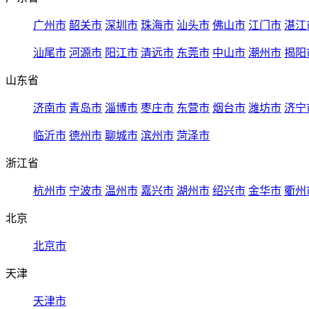
广州市
韶关市
深圳市
珠海市
汕头市
佛山市
江门市
湛江
汕尾市
河源市
阳江市
清远市
东莞市
中山市
潮州市
揭阳
山东省
济南市
青岛市
淄博市
枣庄市
东营市
烟台市
潍坊市
济宁
临沂市
德州市
聊城市
滨州市
菏泽市
浙江省
杭州市
宁波市
温州市
嘉兴市
湖州市
绍兴市
金华市
衢州
北京
北京市
天津
天津市