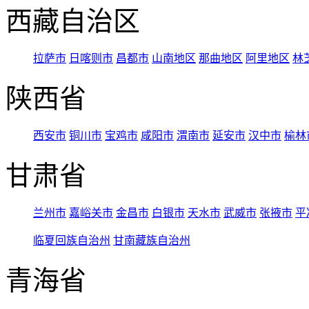
西藏自治区
拉萨市
日喀则市
昌都市
山南地区
那曲地区
阿里地区
林
陕西省
西安市
铜川市
宝鸡市
咸阳市
渭南市
延安市
汉中市
榆林
甘肃省
兰州市
嘉峪关市
金昌市
白银市
天水市
武威市
张掖市
平
临夏回族自治州
甘南藏族自治州
青海省