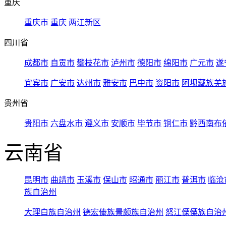
重庆
重庆市
重庆
两江新区
四川省
成都市
自贡市
攀枝花市
泸州市
德阳市
绵阳市
广元市
遂
宜宾市
广安市
达州市
雅安市
巴中市
资阳市
阿坝藏族羌
贵州省
贵阳市
六盘水市
遵义市
安顺市
毕节市
铜仁市
黔西南布
云南省
昆明市
曲靖市
玉溪市
保山市
昭通市
丽江市
普洱市
临沧
族自治州
大理白族自治州
德宏傣族景颇族自治州
怒江傈僳族自治