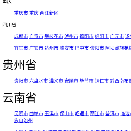
重庆
重庆市
重庆
两江新区
四川省
成都市
自贡市
攀枝花市
泸州市
德阳市
绵阳市
广元市
遂
宜宾市
广安市
达州市
雅安市
巴中市
资阳市
阿坝藏族羌
贵州省
贵阳市
六盘水市
遵义市
安顺市
毕节市
铜仁市
黔西南布
云南省
昆明市
曲靖市
玉溪市
保山市
昭通市
丽江市
普洱市
临沧
族自治州