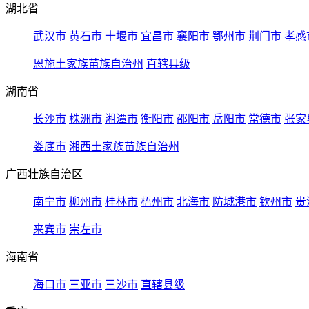
湖北省
武汉市
黄石市
十堰市
宜昌市
襄阳市
鄂州市
荆门市
孝感
恩施土家族苗族自治州
直辖县级
湖南省
长沙市
株洲市
湘潭市
衡阳市
邵阳市
岳阳市
常德市
张家
娄底市
湘西土家族苗族自治州
广西壮族自治区
南宁市
柳州市
桂林市
梧州市
北海市
防城港市
钦州市
贵
来宾市
崇左市
海南省
海口市
三亚市
三沙市
直辖县级