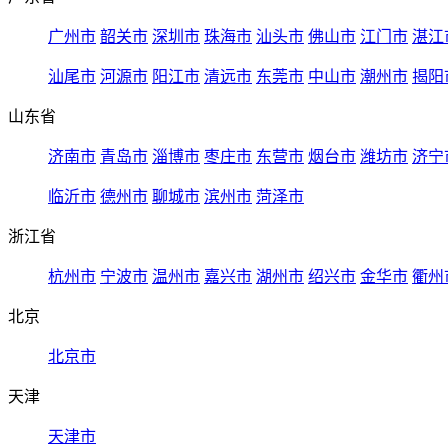
广州市
韶关市
深圳市
珠海市
汕头市
佛山市
江门市
湛江
汕尾市
河源市
阳江市
清远市
东莞市
中山市
潮州市
揭阳
山东省
济南市
青岛市
淄博市
枣庄市
东营市
烟台市
潍坊市
济宁
临沂市
德州市
聊城市
滨州市
菏泽市
浙江省
杭州市
宁波市
温州市
嘉兴市
湖州市
绍兴市
金华市
衢州
北京
北京市
天津
天津市