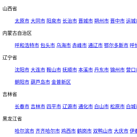
山西省
太原市
大同市
阳泉市
长治市
晋城市
朔州市
晋中市
运城
内蒙古自治区
呼和浩特市
包头市
乌海市
赤峰市
通辽市
鄂尔多斯市
呼
辽宁省
沈阳市
大连市
鞍山市
抚顺市
本溪市
丹东市
锦州市
营口
朝阳市
葫芦岛市
金普新区
吉林省
长春市
吉林市
四平市
辽源市
通化市
白山市
松原市
白城
黑龙江省
哈尔滨市
齐齐哈尔市
鸡西市
鹤岗市
双鸭山市
大庆市
伊