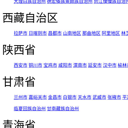
大理白族自治州
德宏傣族景颇族自治州
怒江傈僳族自治
西藏自治区
拉萨市
日喀则市
昌都市
山南地区
那曲地区
阿里地区
林
陕西省
西安市
铜川市
宝鸡市
咸阳市
渭南市
延安市
汉中市
榆林
甘肃省
兰州市
嘉峪关市
金昌市
白银市
天水市
武威市
张掖市
平
临夏回族自治州
甘南藏族自治州
青海省