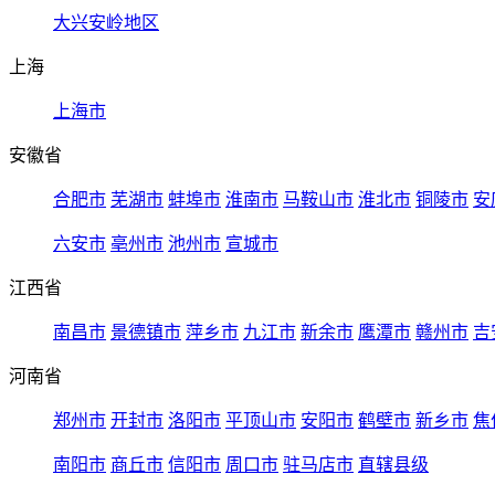
大兴安岭地区
上海
上海市
安徽省
合肥市
芜湖市
蚌埠市
淮南市
马鞍山市
淮北市
铜陵市
安
六安市
亳州市
池州市
宣城市
江西省
南昌市
景德镇市
萍乡市
九江市
新余市
鹰潭市
赣州市
吉
河南省
郑州市
开封市
洛阳市
平顶山市
安阳市
鹤壁市
新乡市
焦
南阳市
商丘市
信阳市
周口市
驻马店市
直辖县级