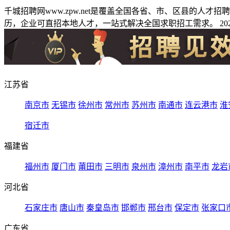
千城招聘网www.zpw.net是覆盖全国各省、市、区县的人
历，企业可直招本地人才，一站式解决全国求职招工需求。 2026
江苏省
南京市
无锡市
徐州市
常州市
苏州市
南通市
连云港市
淮
宿迁市
福建省
福州市
厦门市
莆田市
三明市
泉州市
漳州市
南平市
龙岩
河北省
石家庄市
唐山市
秦皇岛市
邯郸市
邢台市
保定市
张家口
广东省