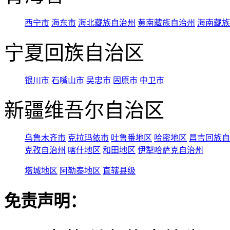
西宁市
海东市
海北藏族自治州
黄南藏族自治州
海南藏族
宁夏回族自治区
银川市
石嘴山市
吴忠市
固原市
中卫市
新疆维吾尔自治区
乌鲁木齐市
克拉玛依市
吐鲁番地区
哈密地区
昌吉回族自
克孜自治州
喀什地区
和田地区
伊犁哈萨克自治州
塔城地区
阿勒泰地区
直辖县级
免责声明：