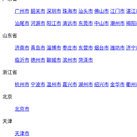
广州市
韶关市
深圳市
珠海市
汕头市
佛山市
江门市
湛江
汕尾市
河源市
阳江市
清远市
东莞市
中山市
潮州市
揭阳
山东省
济南市
青岛市
淄博市
枣庄市
东营市
烟台市
潍坊市
济宁
临沂市
德州市
聊城市
滨州市
菏泽市
浙江省
杭州市
宁波市
温州市
嘉兴市
湖州市
绍兴市
金华市
衢州
北京
北京市
天津
天津市