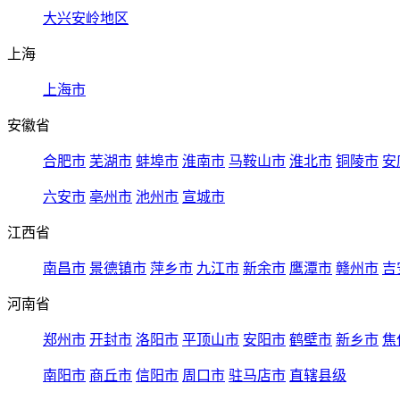
大兴安岭地区
上海
上海市
安徽省
合肥市
芜湖市
蚌埠市
淮南市
马鞍山市
淮北市
铜陵市
安
六安市
亳州市
池州市
宣城市
江西省
南昌市
景德镇市
萍乡市
九江市
新余市
鹰潭市
赣州市
吉
河南省
郑州市
开封市
洛阳市
平顶山市
安阳市
鹤壁市
新乡市
焦
南阳市
商丘市
信阳市
周口市
驻马店市
直辖县级