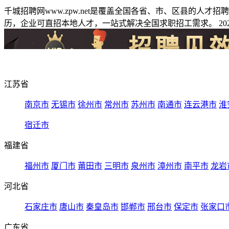
千城招聘网www.zpw.net是覆盖全国各省、市、区县的人
历，企业可直招本地人才，一站式解决全国求职招工需求。 2026
江苏省
南京市
无锡市
徐州市
常州市
苏州市
南通市
连云港市
淮
宿迁市
福建省
福州市
厦门市
莆田市
三明市
泉州市
漳州市
南平市
龙岩
河北省
石家庄市
唐山市
秦皇岛市
邯郸市
邢台市
保定市
张家口
广东省