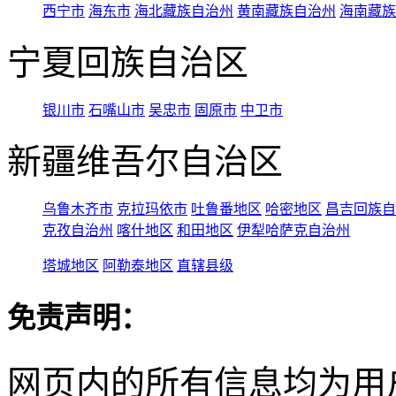
西宁市
海东市
海北藏族自治州
黄南藏族自治州
海南藏族
宁夏回族自治区
银川市
石嘴山市
吴忠市
固原市
中卫市
新疆维吾尔自治区
乌鲁木齐市
克拉玛依市
吐鲁番地区
哈密地区
昌吉回族自
克孜自治州
喀什地区
和田地区
伊犁哈萨克自治州
塔城地区
阿勒泰地区
直辖县级
免责声明：
网页内的所有信息均为用