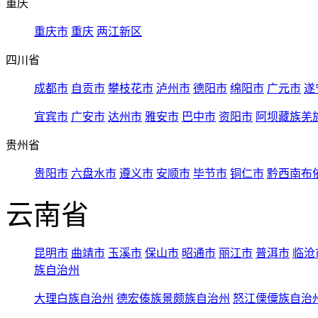
重庆
重庆市
重庆
两江新区
四川省
成都市
自贡市
攀枝花市
泸州市
德阳市
绵阳市
广元市
遂
宜宾市
广安市
达州市
雅安市
巴中市
资阳市
阿坝藏族羌
贵州省
贵阳市
六盘水市
遵义市
安顺市
毕节市
铜仁市
黔西南布
云南省
昆明市
曲靖市
玉溪市
保山市
昭通市
丽江市
普洱市
临沧
族自治州
大理白族自治州
德宏傣族景颇族自治州
怒江傈僳族自治