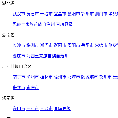
湖北省
武汉市
黄石市
十堰市
宜昌市
襄阳市
鄂州市
荆门市
孝感
恩施土家族苗族自治州
直辖县级
湖南省
长沙市
株洲市
湘潭市
衡阳市
邵阳市
岳阳市
常德市
张家
娄底市
湘西土家族苗族自治州
广西壮族自治区
南宁市
柳州市
桂林市
梧州市
北海市
防城港市
钦州市
贵
来宾市
崇左市
海南省
海口市
三亚市
三沙市
直辖县级