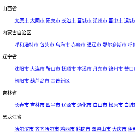
山西省
太原市
大同市
阳泉市
长治市
晋城市
朔州市
晋中市
运城
内蒙古自治区
呼和浩特市
包头市
乌海市
赤峰市
通辽市
鄂尔多斯市
呼
辽宁省
沈阳市
大连市
鞍山市
抚顺市
本溪市
丹东市
锦州市
营口
朝阳市
葫芦岛市
金普新区
吉林省
长春市
吉林市
四平市
辽源市
通化市
白山市
松原市
白城
黑龙江省
哈尔滨市
齐齐哈尔市
鸡西市
鹤岗市
双鸭山市
大庆市
伊