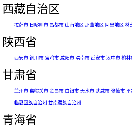
西藏自治区
拉萨市
日喀则市
昌都市
山南地区
那曲地区
阿里地区
林
陕西省
西安市
铜川市
宝鸡市
咸阳市
渭南市
延安市
汉中市
榆林
甘肃省
兰州市
嘉峪关市
金昌市
白银市
天水市
武威市
张掖市
平
临夏回族自治州
甘南藏族自治州
青海省